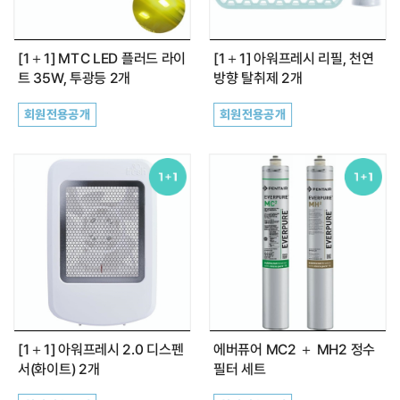
최근 본 상품이 없습니다.
[1＋1] MTC LED 플러드 라이
[1＋1] 아워프레시 리필, 천연
트 35W, 투광등 2개
방향 탈취제 2개
회원전용공개
회원전용공개
[1＋1] 아워프레시 2.0 디스펜
에버퓨어 MC2 ＋ MH2 정수
서(화이트) 2개
필터 세트