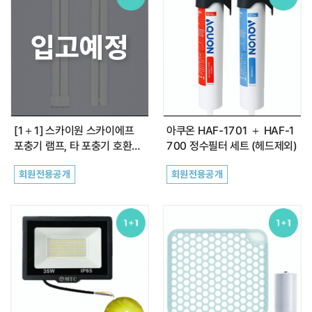
정수필터
입고예정
약품클리너
커피원두
카페창업
[1＋1] 스카이원 스카이에프
아쿠온 HAF-1701 ＋ HAF-1
포충기 램프, 타 포충기 호환가
700 정수필터 세트 (헤드제외)
능 BL24W 2개
공지사항
회원전용공개
회원전용공개
자주하는 질문(FAQ)
최근 본 상품
전체보기