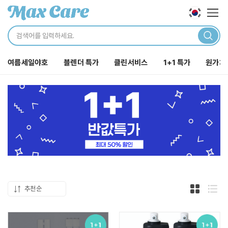
로그인
해주세요.
카테
닫기
로그인 바로가기
여름세일야호
블렌더 특가
클린서비스
1+1 특가
원가처
주문내역
장바구니
포인트
전체보기
클린서비스
추천순
카페집기
카드형 두
목록