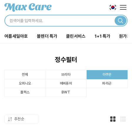
로그인
해주세요.
카테
닫기
로그인 바로가기
여름세일야호
블렌더 특가
클린서비스
1+1 특가
원가처
주문내역
장바구니
포인트
정수필터
전체
브리타
아쿠온
전체보기
오피니오
에버퓨어
파라곤
플럭스
BWT
클린서비스
카페집기
추천순
카드형 두
목록