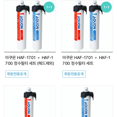
정수필터
약품클리너
커피원두
카페창업
아쿠온 HAF-1701 ＋ HAF-1
아쿠온 HAF-1701 ＋ HAF-1
700 정수필터 세트 (헤드제외)
700 정수필터 세트
공지사항
회원전용공개
회원전용공개
자주하는 질문(FAQ)
최근 본 상품
전체보기