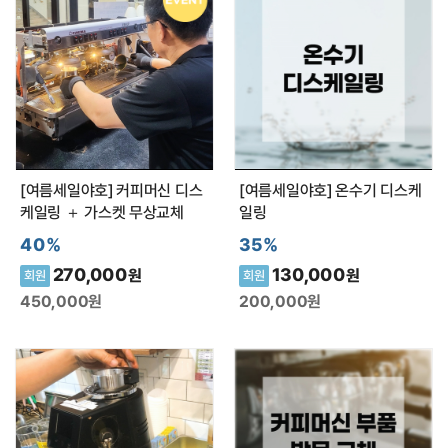
정수필터
약품클리너
커피원두
카페창업
[여름세일야호] 커피머신 디스
[여름세일야호] 온수기 디스케
케일링 ＋ 가스켓 무상교체
일링
40%
35%
공지사항
270,000
130,000
원
원
회원
회원
450,000
원
200,000
원
자주하는 질문(FAQ)
최근 본 상품
전체보기