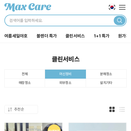
로그인
해주세요.
카테
닫기
로그인 바로가기
여름세일야호
블렌더 특가
클린서비스
1+1 특가
원가처
주문내역
장바구니
포인트
클린서비스
전체
분해청소
머신정비
전체보기
매장청소
외부청소
설치기타
클린서비스
추천순
카페집기
카드형 두
목록