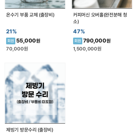
온수기 부품 교체 (출장비)
커피머신 오버홀(완전분해 청
소)
21%
47%
55,000
790,000
원
원
회원
회원
70,000
원
1,500,000
원
제빙기 방문수리 (출장비)