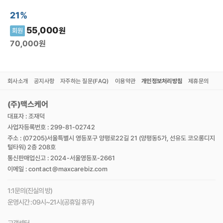
21%
55,000
원
회원
70,000
원
회사소개
공지사항
자주하는 질문(FAQ)
이용약관
개인정보처리방침
제휴문의
(주)맥스케어
대표자 : 조재덕
사업자등록번호 : 299-81-02742
주소 : (07205)서울특별시 영등포구 양평로22길 21 (양평동5가, 선유도 코오롱디지
털타워) 2층 208호
통신판매업신고 : 2024-서울영등포-2661
이메일 : contact@maxcarebiz.com
1:1문의(진실의 방)
운영시간 : 09시~21시(공휴일 휴무)