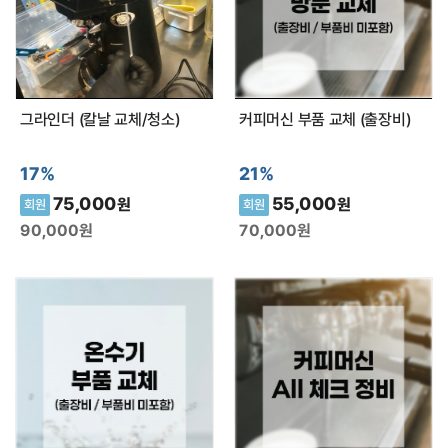
최근 본 상품이 없습니다.
그라인더 (칼날 교체/청소)
커피머신 부품 교체 (출장비)
17%
21%
75,000
55,000
원
원
회원
회원
90,000
원
70,000
원