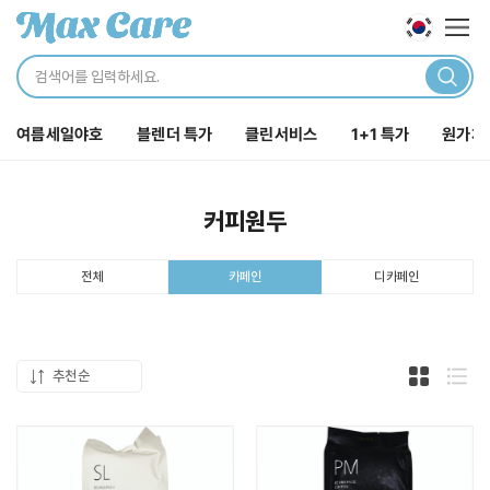
로그인
해주세요.
카테
닫기
로그인 바로가기
여름세일야호
블렌더 특가
클린서비스
1+1 특가
원가처
주문내역
장바구니
포인트
커피원두
전체
디카페인
카페인
전체보기
클린서비스
추천순
카드형 두
목록
카페집기