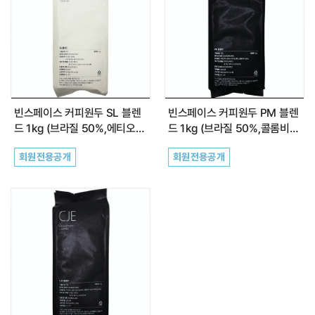
정수필터
약품클리너
커피원두
빈스페이스 커피원두 SL 블렌
빈스페이스 커피원두 PM 블렌
카페창업
드 1kg (브라질 50%,에티오피
드 1kg (브라질 50%,콜롬비아
아 50%)
50%)
회원전용공개
회원전용공개
공지사항
자주하는 질문(FAQ)
최근 본 상품
전체보기