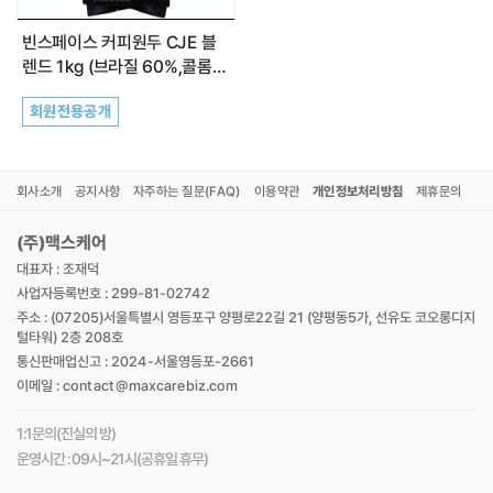
최근 본 상품이 없습니다.
빈스페이스 커피원두 CJE 블
렌드 1kg (브라질 60%,콜롬비
아 25%, 베트남 15%)
회원전용공개
회사소개
공지사항
자주하는 질문(FAQ)
이용약관
개인정보처리방침
제휴문의
(주)맥스케어
대표자 : 조재덕
사업자등록번호 : 299-81-02742
주소 : (07205)서울특별시 영등포구 양평로22길 21 (양평동5가, 선유도 코오롱디지
털타워) 2층 208호
통신판매업신고 : 2024-서울영등포-2661
이메일 : contact@maxcarebiz.com
1:1문의(진실의 방)
운영시간 : 09시~21시(공휴일 휴무)